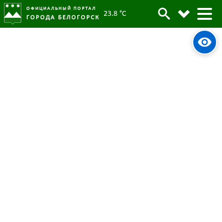
ОФИЦИАЛЬНЫЙ ПОРТАЛ
23.8 °C
ГОРОДА БЕЛОГОРСК
Белогорцы могут реализовать
Архив
свои проекты при поддержке
президентского фонда культурных
инициатив
Родительская категория:
Новости
07 февраля 2023
Опубликовано:
4898
Просмотров:
#tag
Муниципальный грант