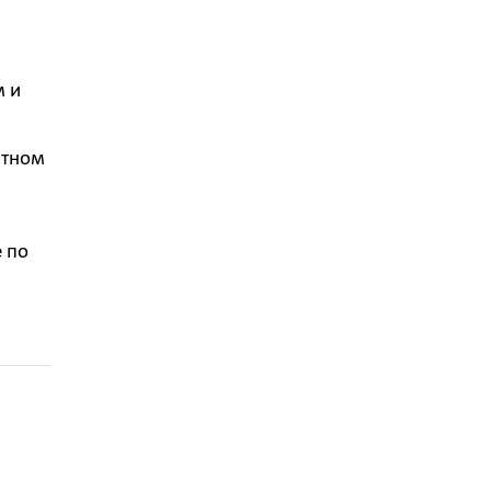
м и
атном
 по