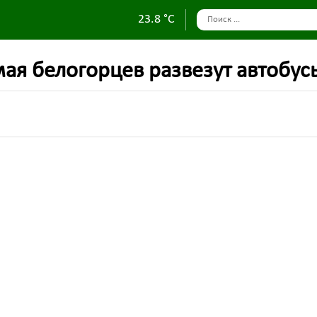
23.8 °C
мая белогорцев развезут автобус