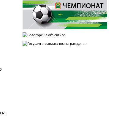
ю
на.
ы