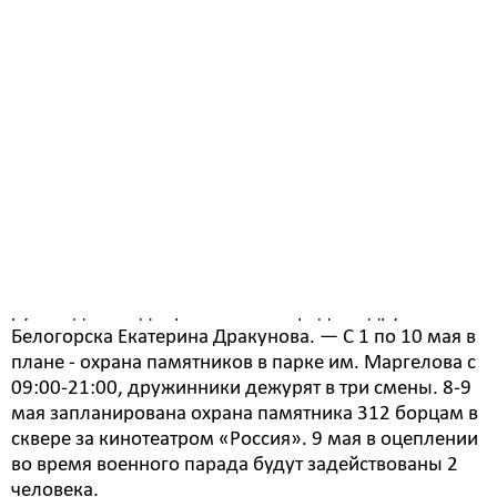
Охране общественного порядка в Белогорске в
майские праздники органам правопорядка будет
содействовать добровольная народная дружина.
Помимо участия в городских мероприятиях,
дружинники будут осуществлять охрану
памятников.
- В охране правопорядка в целом будет
задействовано 14 человек, — рассказала
руководитель добровольной народной дружины
Белогорска Екатерина Дракунова. — С 1 по 10 мая в
плане - охрана памятников в парке им. Маргелова с
09:00-21:00, дружинники дежурят в три смены. 8-9
мая запланирована охрана памятника 312 борцам в
сквере за кинотеатром «Россия». 9 мая в оцеплении
во время военного парада будут задействованы 2
человека.