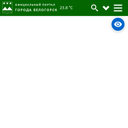
ОФИЦИАЛЬНЫЙ ПОРТАЛ
23.8 °C
ГОРОДА БЕЛОГОРСК
Дружинники Белогорска в
Архив
майские праздники осуществляют
охрану общественного порядка
Родительская категория:
Новости
06 мая 2022
Опубликовано:
4695
Просмотров:
#tag
Безопасный город