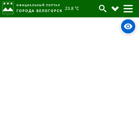
ОФИЦИАЛЬНЫЙ ПОРТАЛ
23.8 °C
ГОРОДА БЕЛОГОРСК
В городской Совет Белогорска
пришли следователи
06 мая 2022
Опубликовано:
6163
Просмотров:
#tag
ГорСовет
Прокуратура