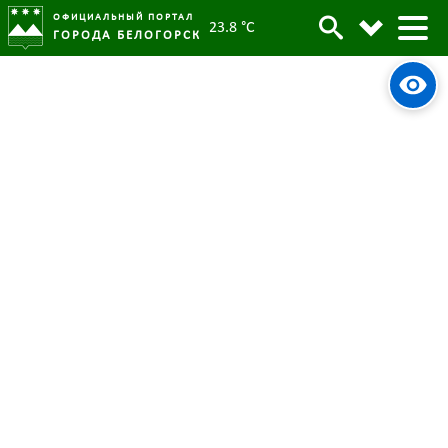
ОФИЦИАЛЬНЫЙ ПОРТАЛ
23.8 °C
ГОРОДА БЕЛОГОРСК
Белогорск готовится к
Архив
празднованию своего 165-летнего
юбилея
Родительская категория:
Новости
16 октября 2024
Опубликовано:
2801
Просмотров:
#tag
Оргкомитет