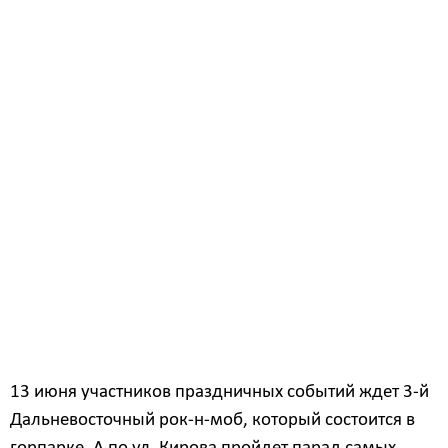
Одним из самых ярких событий 12 июня станет
парадное шествие трудовых коллективов города. В
таком формате чествование трудовых коллективов в
Белогорске проходило в последний раз 10 лет
назад, к 155 годовщине Белогорска.
Также в этот день с поздравительной творческой
программой выступят городские коллективы и
солисты города.
Завершит первый день празднеств вечерний
концерт с участием приглашенной звезды и
праздничный фейерверк. Впервые над площадью
им. 30-летия Победы развернется Шоу дронов.
13 июня участников праздничных событий ждет 3-й
Дальневосточный рок-н-моб, который состоится в