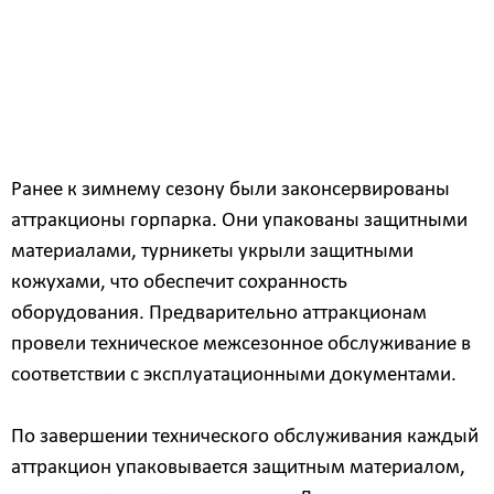
дирекции парков и скверов Белогорска Юрий
Приходько. — До следующего сезона убрали и
качели в сквере «Чеховский», в парке
«Амурсельмаш» сняли подвесные элементы
«Веревочного городка».
Ранее к зимнему сезону были законсервированы
аттракционы горпарка. Они упакованы защитными
материалами, турникеты укрыли защитными
кожухами, что обеспечит сохранность
оборудования. Предварительно аттракционам
провели техническое межсезонное обслуживание в
соответствии с эксплуатационными документами.
По завершении технического обслуживания каждый
аттракцион упаковывается защитным материалом,