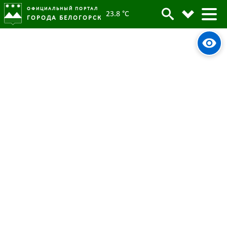
ОФИЦИАЛЬНЫЙ ПОРТАЛ
23.8 °C
ГОРОДА БЕЛОГОРСК
Парки и скверы Белогорска
Архив
готовят к зиме
Родительская категория:
Новости
16 октября 2024
Опубликовано:
2232
Просмотров:
#tag
Парки
Подготовка к зиме