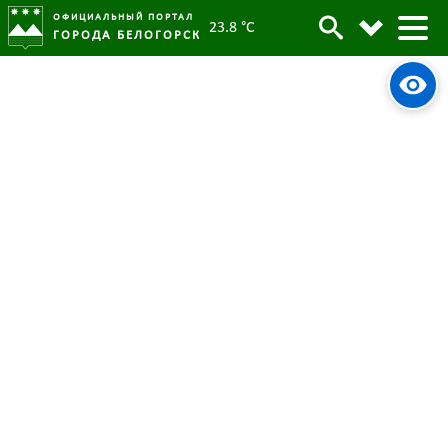
ОФИЦИАЛЬНЫЙ ПОРТАЛ
23.8 °C
ГОРОДА БЕЛОГОРСК
Глава Белогорска награжден
Архив
Благодарственным письмом
Правительства Российской
Федерации
Родительская категория:
Новости
27 января 2023
Опубликовано:
5846
Просмотров:
#tag
Глава
Правительство РФ