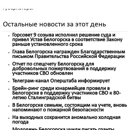
году заседание Совета под руководством
губернатора.
Остальные новости за этот день
Горсовет 9 созыва исполнил решение суда и
привел Устав Белогорска в соответствие Закону
раньше установленного срока
Глава Белогорска награжден Благодарственным
письмом Правительства Российской Федерации
Отчет по спецсчету Белогорска для
добровольных пожертвований в поддержку
участников СВО обновлен
Телеграм-канал Оперштаба информирует
Брейн-ринг среди юнармейцев провели в
Белогорске в поддержку участников СВО к 80-
летию Сталинградской битвы
В Белогорске семьям, состоящим на учете, вновь
напоминают о пожарной безопасности
На выходных сохранится аномально холодная
погода
Молодежь Белогорска учили писать гранты