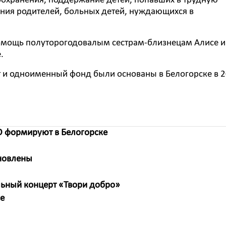
оохранения, поддержание детей, попавших в трудную
ния родителей, больных детей, нуждающихся в
омощь полуторогодовалым сестрам-близнецам Алисе и 
.
т и одноименный фонд были основаны в Белогорске в 
 формируют в Белогорске
бновлены
ельный концерт «Твори добро»
се