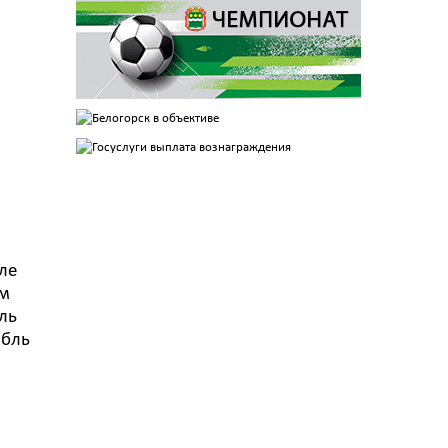
ле
ем
ль
мбль
а