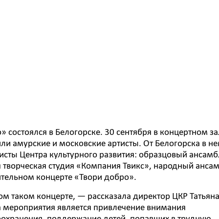
» состоялся в Белогорске. 30 сентября в концертном за
ли амурские и московские артисты. От Белогорска в н
листы Центра культурного развития: образцовый ансамб
я творческая студия «Компания Твикс», народный анса
рительном концерте «Твори добро».
м таком концерте, — рассказала директор ЦКР Татьян
 мероприятия является привлечение внимания