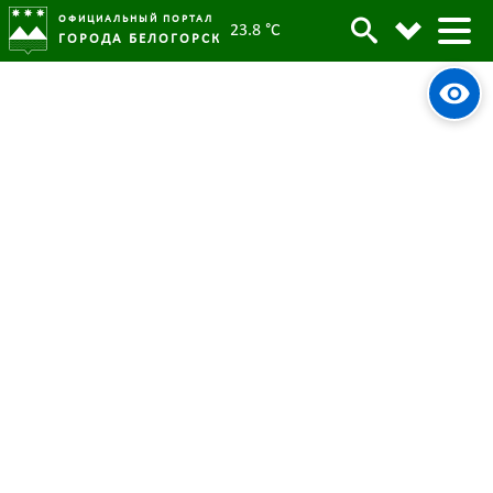
ОФИЦИАЛЬНЫЙ ПОРТАЛ
23.8 °C
ГОРОДА БЕЛОГОРСК
День отца в Белогорске отметят
Архив
праздничным концертом
Родительская категория:
Новости
11 октября 2023
Опубликовано:
4581
Просмотров:
#tag
Культура
День отца