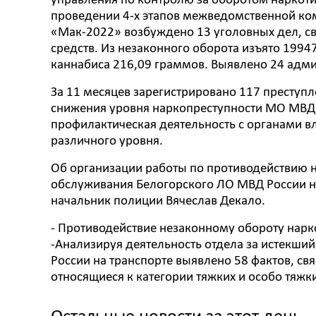
управления по контролю за оборотом наркоти
проведении 4-х этапов межведомственной ко
«Мак-2022» возбуждено 13 уголовных дел, св
средств. Из незаконного оборота изъято 1994
каннабиса 216,09 граммов. Выявлено 24 адм
За 11 месяцев зарегистрировано 117 преступл
снижения уровня наркопреступности МО МВД 
профилактическая деятельность с органами в
различного уровня.
Об организации работы по противодействию н
обслуживания Белогорского ЛО МВД России на
начальник полиции Вячеслав Декало.
- Противодействие незаконному обороту нарко
-Анализируя деятельность отдела за истекши
России на транспорте выявлено 58 фактов, свя
относящиеся к категории тяжких и особо тяжки