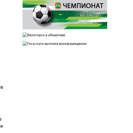
 в
е
ик