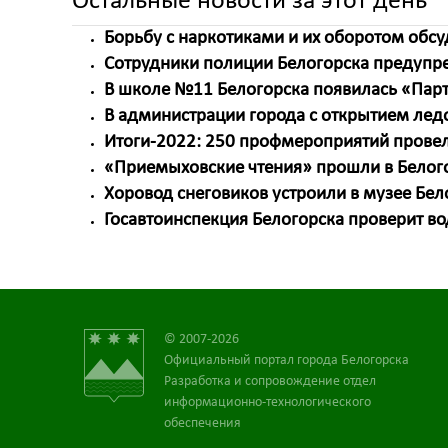
Остальные новости за этот день
Борьбу с наркотиками и их оборотом обс
Сотрудники полиции Белогорска предупр
В школе №11 Белогорска появилась «Парт
В администрации города с открытием ледо
Итоги-2022: 250 профмероприятий прове
«Приемыховские чтения» прошли в Белог
Хоровод снеговиков устроили в музее Бел
Госавтоинспекция Белогорска проверит во
© 2007-2026
Официальный портал города Белогорска
Разработка и сопровождение отдел
информационно-технологического
обеспечения