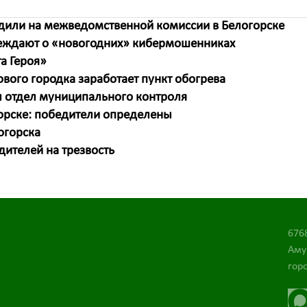
удили на межведомственной комиссии в Белогорске
еждают о «новогодних» кибермошенниках
а Героя»
вого городка заработает пункт обогрева
л отдел муниципального контроля
орске: победители определены
огорска
дителей на трезвость
676
Аму
горо