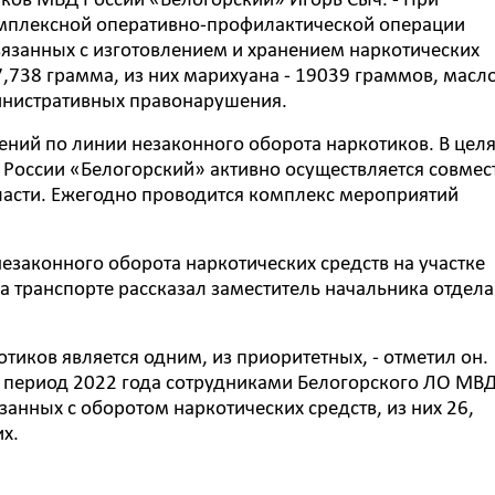
ков МВД России «Белогорский» Игорь Сыч. - При
мплексной оперативно-профилактической операции
язанных с изготовлением и хранением наркотических
7,738 грамма, из них марихуана - 19039 граммов, масл
инистративных правонарушения.
ений по линии незаконного оборота наркотиков. В цел
России «Белогорский» активно осуществляется совмес
ласти. Ежегодно проводится комплекс мероприятий
езаконного оборота наркотических средств на участке
 транспорте рассказал заместитель начальника отдела
тиков является одним, из приоритетных, - отметил он.
й период 2022 года сотрудниками Белогорского ЛО МВ
занных с оборотом наркотических средств, из них 26,
х.