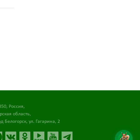
850, Россия,
рская область,
д Белогорск, ул. Гагарина, 2