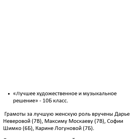
«За оригинальность и нестандартное решение» -
8В, 6А, 5В, 10А классы.
«Лучший литературный материал» - 6Г, 7А и 5Д
классы.
«Лучший актерский ансамбль» -7Г и 5Б классы.
«Умение работать в образе» - 6В и 9А классы.
«Лучшее музыкальное оформление
программы» - 7Б и 5А классы.
«Лучшее исполнительское мастерство» - 7В и 6Б
классы.
«Лучшее хореографическое решение» - 9Б
класс.
«Лучшее художественное и музыкальное
решение» - 10Б класс.
Грамоты за лучшую женскую роль вручены Дарье
Неверовой (7В), Максиму Москаеву (7В), Софии
Шимко (6Б), Карине Логуновой (7Б).