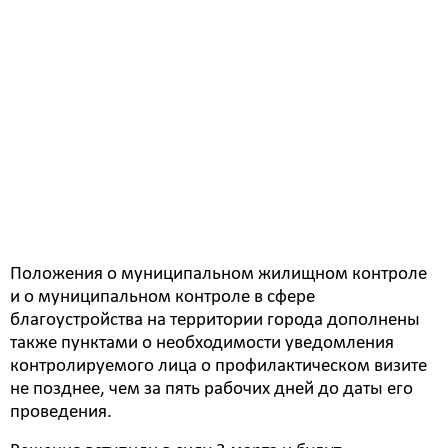
– Согласно федеральному закону, ключевые
показатели вида контроля и их целевые значения,
индикативные показатели для видов
муниципального контроля утверждаются
представительным органом муниципального
образования, – отметила Наталия Трушина. – Ввиду
того, что правки в закон вступили в силу с 1 марта,
изменения в положение необходимо было внести.
Принятие данных положений обеспечит соблюдение
действующего законодательства органами местного
самоуправления.
Положения о муниципальном жилищном контроле
и о муниципальном контроле в сфере
благоустройства на территории города дополнены
также пунктами о необходимости уведомления
контролируемого лица о профилактическом визите
не позднее, чем за пять рабочих дней до даты его
проведения.