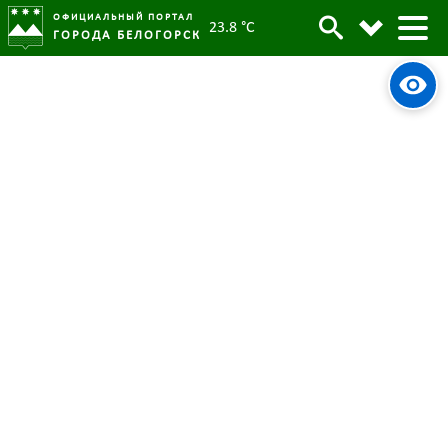
ОФИЦИАЛЬНЫЙ ПОРТАЛ
23.8 °C
ГОРОДА БЕЛОГОРСК
Положения Белогорска о
Архив
муниципальном контроле
приведены в соответствие
законодательству
Родительская категория:
Новости
04 марта 2022
Опубликовано:
4823
Просмотров:
#tag
Муниципалитет
Контроль