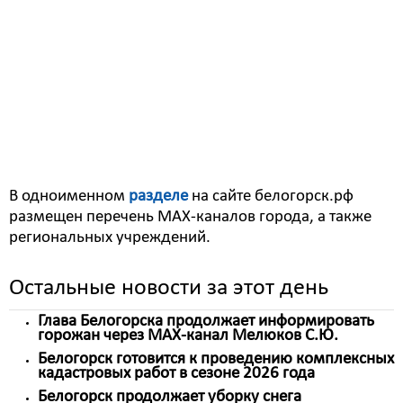
через более чем полусотни официальных МАХ-
каналов Белогорска. Муниципальный сектор в
отечественном мессенджере представлен каналами
соцсферы (спорт, образование, культура), ЖКХ
(ресурсоснабжающие организации, управляющие
компании), а также структурных подразделений.
Присоединиться к ним можно через базу ссылок
городского проекта «Открытый муниципалитет».
В одноименном
разделе
на сайте белогорск.рф
размещен перечень МАХ-каналов города, а также
региональных учреждений.
Остальные новости за этот день
Глава Белогорска продолжает информировать
горожан через МАХ-канал Мелюков С.Ю.
Белогорск готовится к проведению комплексных
кадастровых работ в сезоне 2026 года
Белогорск продолжает уборку снега