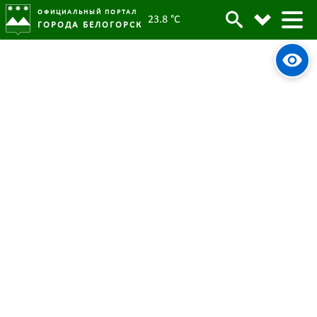
ОФИЦИАЛЬНЫЙ ПОРТАЛ
23.8 °C
ГОРОДА БЕЛОГОРСК
Глава Белогорска продолжает
Архив
информировать горожан через
МАХ-канал Мелюков С.Ю.
Родительская категория:
Новости
11 февраля 2026
Опубликовано:
772
Просмотров: