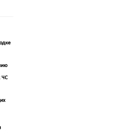
одке
нию
 ЧС
их
и