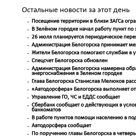
Остальные новости за этот день
Посещение территории в близи ЗАГСа огр
В Зелёном городке начал работу пункт по
26 июля планируется периодическое перек
Администрация Белогорска принимает ме
Жители Белогорска помогают службам в у
Спецсчет Белогорска обновлен
Администрация Белогорска намерена обра
энергоснабжения в Зеленом городке
Глава Белогорска Станислав Мелюков расс
«Автодорсфера» Белогорска выполняет от
Управление ГО, ЧС и ЕДДС сообщает
Сбербанк сообщает о действующих в усло
банкоматов
В работе пунктов помощи населению в по
Автодорсфера сообщает
По поручению главы Белогорска в четвер