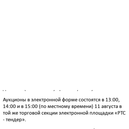
NISSAN TEANA, кроссоверу HYUNDAI IX55 и годным
остаткам NISSAN ALMERА принимаются в
электронной форме до 17:00 (по местному времени)
4 августа.
Аукционы в электронной форме состоятся 8 августа в
13:00, 14:00 и в 15:00 (по местному времени) на
электронной площадке «РТС - тендер»
Имущественные торги, на сайте:
http://www.rts-
tender.ru/
в сети «Интернет» (торговая секция «Торги
по приватизации, аренде и продаже имущества»).
Заявки на участие в аукционах по трем автомобилям
NISSAN ALMERA принимаются в электронной форме
до 17:00 (по местному времени) 5 августа.
Аукционы в электронной форме состоятся в 13:00,
14:00 и в 15:00 (по местному времени) 11 августа в
той же торговой секции электронной площадки «РТС
- тендер».