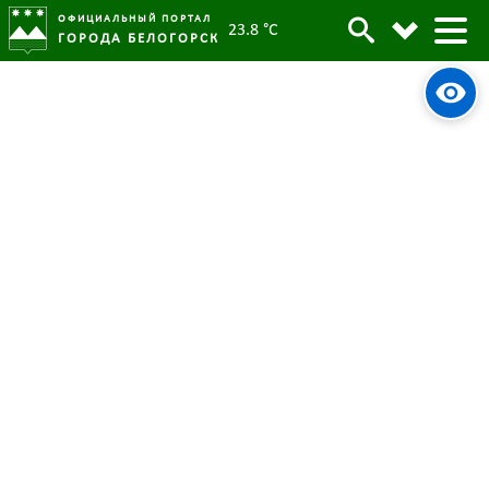
ОФИЦИАЛЬНЫЙ ПОРТАЛ
23.8 °C
ГОРОДА БЕЛОГОРСК
Комитет имущественных
Архив
отношений реализует шесть
автомобилей
Родительская категория:
Новости
04 июля 2025
Опубликовано:
1602
Просмотров: