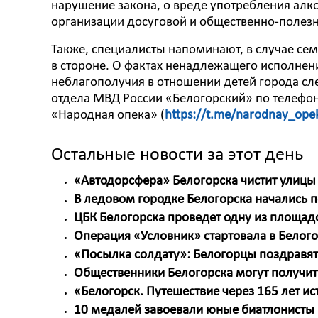
нарушение закона, о вреде употребления алк
организации досуговой и общественно-полезн
Также, специалисты напоминают, в случае се
в стороне. О фактах ненадлежащего исполнен
неблагополучия в отношении детей города с
отдела МВД России «Белогорский» по телефону:
«Народная опека» (
https://t.me/narodnay_ope
Остальные новости за этот день
«Автодорсфера» Белогорска чистит улицы 
В ледовом городке Белогорска начались
ЦБК Белогорска проведет одну из площад
Операция «Условник» стартовала в Белог
«Посылка солдату»: Белогорцы поздравят
Общественники Белогорска могут получит
«Белогорск. Путешествие через 165 лет ис
10 медалей завоевали юные биатлонисты 