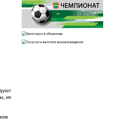
едуют
ы, их
овом