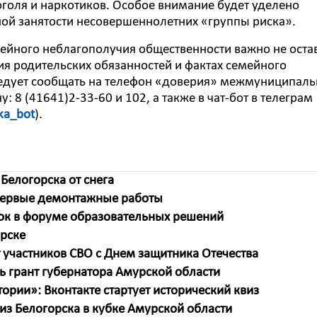
оголя и наркотиков. Особое внимание будет уделено
ой занятости несовершеннолетних «группы риска».
мейного неблагополучия общественности важно не оста
ия родительских обязанностей и фактах семейного
ледует сообщать на телефон «доверия» межмуниципаль
 8 (41641)2-33-60 и 102, а также в чат-бот в телеграм
ka_bot
).
Белогорска от снега
 первые демонтажные работы
ок в форуме образовательных решений
орске
 участников СВО с Днем защитника Отечества
ь грант губернатора Амурской области
тории»: Вконтакте стартует исторический квиз
из Белогорска в кубке Амурской области