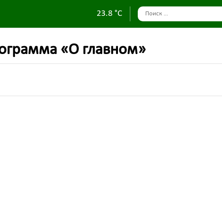
23.8 °C
рограмма «О главном»