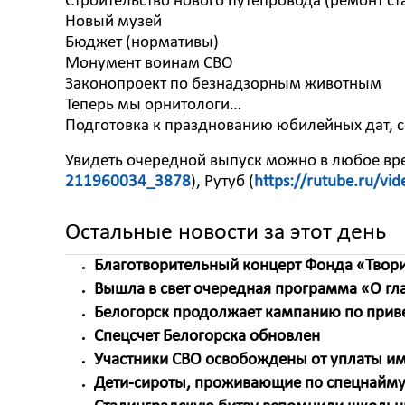
Строительство нового путепровода (ремонт ст
Новый музей
Бюджет (нормативы)
Монумент воинам СВО
Законопроект по безнадзорным животным
Теперь мы орнитологи…
Подготовка к празднованию юбилейных дат, с
Увидеть очередной выпуск можно в любое вре
211960034_3878
), Рутуб (
https://rutube.ru/v
Остальные новости за этот день
Благотворительный концерт Фонда «Твори
Вышла в свет очередная программа «О г
Белогорск продолжает кампанию по прив
Спецсчет Белогорска обновлен
Участники СВО освобождены от уплаты и
Дети-сироты, проживающие по спецнайму, 