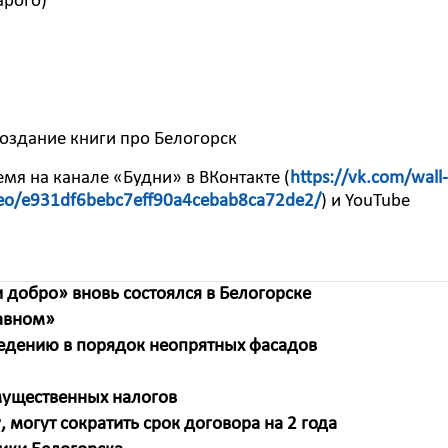
арого)
оздание книги про Белогорск
мя на канале «Будни» в ВКонтакте (
https://vk.com/wall-
ideo/e931df6bebc7eff90a4cebab8ca72de2/
) и YouTube
 добро» вновь состоялся в Белогорске
лавном»
едению в порядок неопрятных фасадов
мущественных налогов
могут сократить срок договора на 2 года