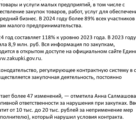
товары и услуги малых предприятий, в том числе с
ствление закупок товаров, работ, услуг для обеспечен
едний бизнес. В 2024 году более 89% всех участников
там малого предпринимательства.
4 год составляет 118% к уровню 2023 года. В 2023 году
ла 8,9 млн. руб. Вся информация по закупкам,
ится в открытом доступе на официальном сайте Един
.zakupki.gov.ru.
конодательство, регулирующее контрактную систему в 
уществляется закупочная деятельность, постоянно
отает более 47 изменений, — отметила Анна Салмашова
тивной ответственности за нарушения при закупках. Вв
тит от 10 тыс. до 20 тыс. рублей за неприменение мер
сполнителю), который нарушил условия контракта.