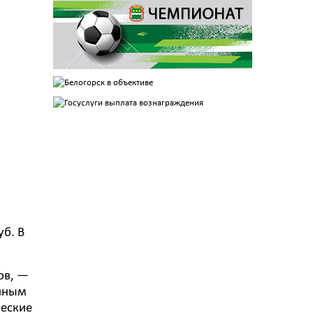
уб. В
ов, —
енным
ческие