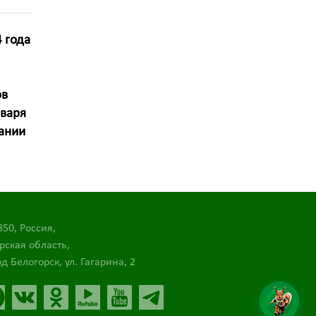
 года
ов
нваря
ании
850, Россия,
рская область,
д Белогорск, ул. Гагарина, 2