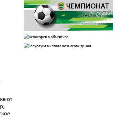
,
ке от
р,
ское