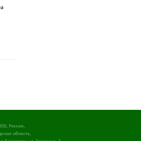
ра
850, Россия,
рская область,