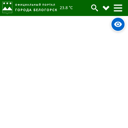
ОФИЦИАЛЬНЫЙ ПОРТАЛ
23.8 °C
ГОРОДА БЕЛОГОРСК
Президент России Владимир
Архив
Путин призвал уделять большее
внимание вопросам демографии
Родительская категория:
Новости
20 декабря 2024
Опубликовано:
2189
Просмотров:
#tag
Прямая линия с Президентом России