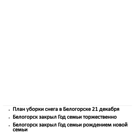
млн. рублей были направлены семье с тройней на
приобретение квартиры, еще 6,5 млн. руб. -
двойням.
Самым богатым на двойняшек оказался 2015 год.
Тогда по 100 тысяч руб. получили сразу 16 семей.
Сейчас выплаты из городского бюджета
направляются тем, кто зарегистрирован как по месту
жительства, так и по месту пребывания. Причем,
городская помощь не привязана к нуждаемости,
главное условие – регистрация и проживание в
Белогорске сроком не менее 1 года.
Остальные новости за этот день
План уборки снега в Белогорске 21 декабря
Белогорск закрыл Год семьи торжественно
Белогорск закрыл Год семьи рождением новой
семьи