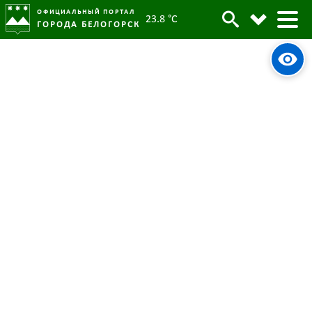
ОФИЦИАЛЬНЫЙ ПОРТАЛ
23.8 °C
ГОРОДА БЕЛОГОРСК
“Ребёнок – главный пассажир!”:
Архив
ГИБДД проверит правила
перевозки детей
Родительская категория:
Новости
22 марта 2021
Опубликовано:
27006
Просмотров:
#tag
Безопасный город