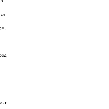
но
тся
ом.
ород
я
ект