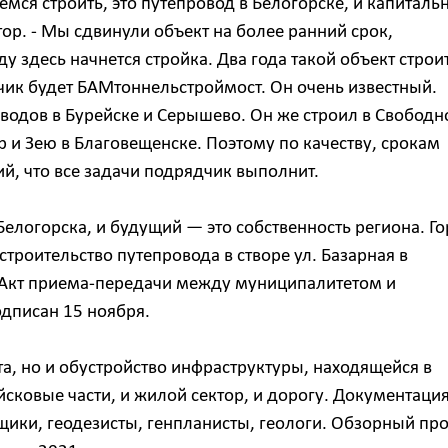
ся строить, это путепровод в Белогорске, и капиталь
р. - Мы сдвинули объект на более ранний срок,
у здесь начнется стройка. Два года такой объект строи
чик будет БАМтоннельстроймост. Он очень известный.
водов в Бурейске и Серышево. Он же строил в Свободн
 и Зею в Благовещенске. Поэтому по качеству, срокам
й, что все задачи подрядчик выполнит.
елогорска, и будущий — это собственность региона. Г
роительство путепровода в створе ул. Базарная в
. Акт приема-передачи между муниципалитетом и
дписан 15 ноября.
та, но и обустройство инфраструктуры, находящейся в
йсковые части, и жилой сектор, и дорогу. Документаци
щики, геодезисты, генпланисты, геологи. Обзорный про