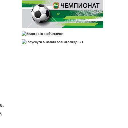
в,
»,