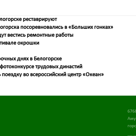
логорске реставрируют
огорска посоревновались в «Больших гонках»
дут вестись ремонтные работы
стивале окрошки
рочных днях в Белогорске
 фотоконкурсе трудовых династий
 поездку во всероссийский центр «Океан»
676
Аму
горо