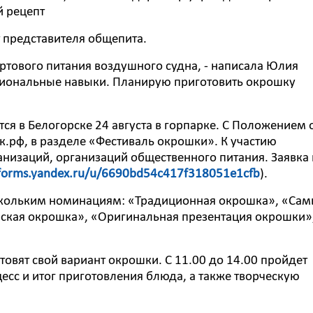
й рецепт
т представителя общепита.
ортового питания воздушного судна, - написала Юлия
ссиональные навыки. Планирую приготовить окрошку
ся в Белогорске 24 августа в горпарке. С Положением о
.рф, в разделе «Фестиваль окрошки». К участию
изаций, организаций общественного питания. Заявка 
/forms.yandex.ru/u/6690bd54c417f318051e1cfb
).
скольким номинациям: «Традиционная окрошка», «Са
ская окрошка», «Оригинальная презентация окрошки»
отовят свой вариант окрошки. С 11.00 до 14.00 пройдет
есс и итог приготовления блюда, а также творческую