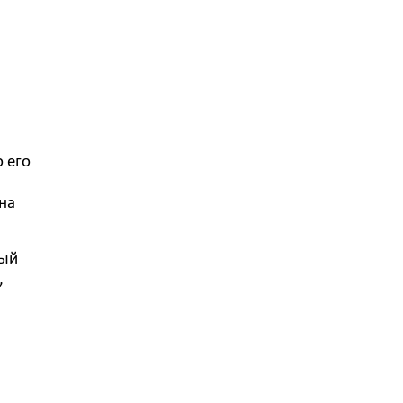
 его
на
мый
,