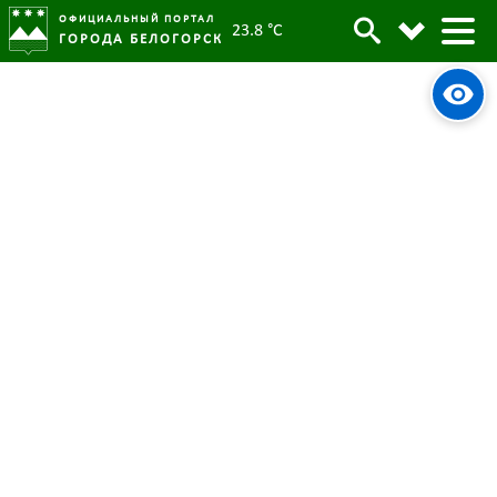
ОФИЦИАЛЬНЫЙ ПОРТАЛ
23.8 °C
ГОРОДА БЕЛОГОРСК
Первые четыре ярмарочных дня
Архив
состоялись в Белогорске
Родительская категория:
Новости
27 мая 2024
Опубликовано:
3182
Просмотров:
#tag
Торговля
Сельхозярмарка