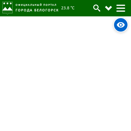
ОФИЦИАЛЬНЫЙ ПОРТАЛ
23.8 °C
ГОРОДА БЕЛОГОРСК
Министерство природных
Архив
ресурсов Амурской области:
бизнес обязан заключать
договоры о вывозе ТКО
Родительская категория:
Новости
12 апреля 2024
Опубликовано:
3525
Просмотров:
#tag
Вывоз мусора