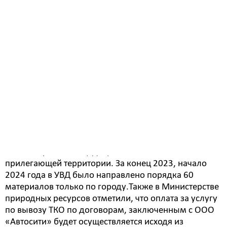
некачественной работой регоператора
«Трансэкосервис». Сотрудники, которые находятся в
Белогорске и представляют Минприроды, выезжали
на заваленные коробками площадки ТКО, выявляли
такие факты, например, на контейнерных
площадках по ул. Никольское шоссе, 35, ул. Кирова,
66, куда хозяйствующие субъекты выносят коробки.
Информацию направляли в УВД для составления
административных протоколов в отношении
нарушителей. На примере ул. Кирова, 66 из 19
выявленных хозяйствующих субъектов с
«Трансэкосервисом» ранее было заключено всего 6
договоров на вывоз ТКО. Отсюда – переполнение
контейнерных площадок, захламление
прилегающей территории. За конец 2023, начало
2024 года в УВД было направлено порядка 60
материалов только по городу.Также в Министерстве
природных ресурсов отметили, что оплата за услугу
по вывозу ТКО по договорам, заключенным с ООО
«Автосити» будет осуществляется исходя из