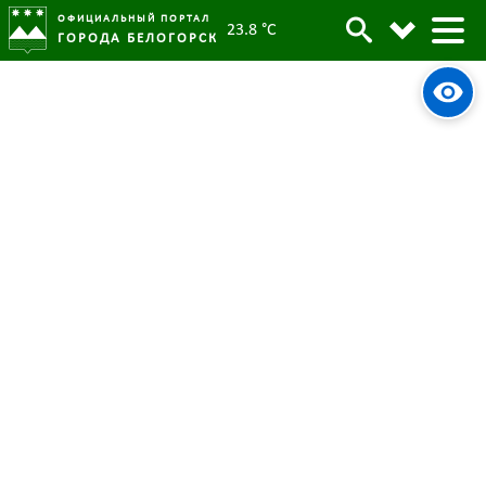
ОФИЦИАЛЬНЫЙ ПОРТАЛ
23.8 °C
ГОРОДА БЕЛОГОРСК
Сезон субботников открыт в
Архив
Белогорске
Родительская категория:
Новости
08 апреля 2024
Опубликовано:
3272
Просмотров:
#tag
Общественный совет
Проект "Чистая страна"