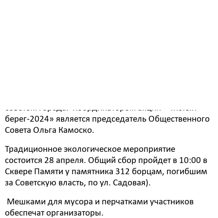
родного города станут чище. Мусору место на
свалке, а не на улицах и задворках.
Вместе с тем, жителей города приглашают принять
участие в акции «Чистый берег» по очистке берега
реки Томь от мусора.
Ее проводит региональный координатор проекта
«Чистая страна», депутат Заксобрания области
Александр Башун совместно с Общественным
советом города. Координатором акции «Чистый
берег-2024» является председатель Общественного
Совета Ольга Камоско.⠀
Традиционное экологическое мероприятие
состоится 28 апреля. Общий сбор пройдет в 10:00 в
Сквере Памяти у памятника 312 борцам, погибшим
за Советскую власть, по ул. Садовая).
Мешками для мусора и перчатками участников
обеспечат организаторы. ⠀