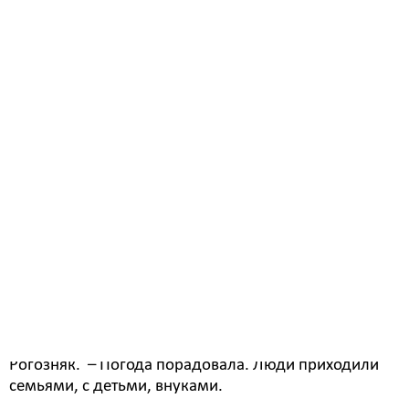
В Белогорске проводили зиму. Масленичные
гулянья начались с театрализованного
представления на центральной площади в 11:00. В
проводах
Масленицы на площади им. 30-летия Победы
поучаствовали несколько сотен человек.
Фоторепортаж на белогорск.рф в разделе «В
объективе».
- Концертная программа, народные забавы, игры и
конкурсы длились в течение полутора часов,
говорит начальник Управления культуры Оксана
Рогозняк. – Погода порадовала. Люди приходили
семьями, с детьми, внуками.