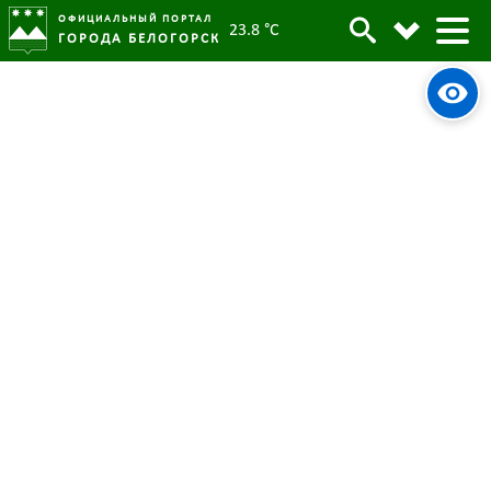
ОФИЦИАЛЬНЫЙ ПОРТАЛ
23.8 °C
ГОРОДА БЕЛОГОРСК
Более сотни фотоснимков с
Архив
проводов зимы размещено на
белогорск.рф в разделе «В
объективе»
Родительская категория:
Новости
18 марта 2024
Опубликовано:
3145
Просмотров:
#tag
Фоторепортаж