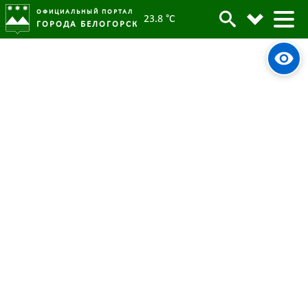
ОФИЦИАЛЬНЫЙ ПОРТАЛ
23.8 °C
ГОРОДА БЕЛОГОРСК
Станислав Мелюков призвал
Архив
депутатов проголосовать на
выборах Президента России
Родительская категория:
Новости
13 марта 2024
Опубликовано:
3205
Просмотров:
#tag
Выборы Президента РФ