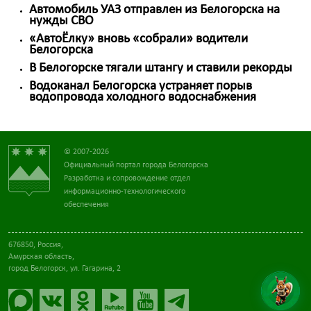
Автомобиль УАЗ отправлен из Белогорска на
нужды СВО
«АвтоËлку» вновь «собрали» водители
Белогорска
В Белогорске тягали штангу и ставили рекорды
Водоканал Белогорска устраняет порыв
водопровода холодного водоснабжения
© 2007-2026
Официальный портал города Белогорска
Разработка и сопровождение отдел
информационно-технологического
обеспечения
676850, Россия,
Амурская область,
город Белогорск, ул. Гагарина, 2