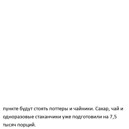
В администрации города, по решению главы
Белогорска Станислава Мелюкова, вновь заработает
пункт обогрева для посетителей новогоднего
городка. Погреться и угоститься бесплатным
горячим чаем с сахаром можно будет как в
выходные, так и в будние дни. Организовывается
пункт обогрева уже в четвертый раз.
― Пункт обогрева заработает 29 декабря, как только
откроется ледовый городок, – рассказала директор
службы по обеспечению ДОМС Татьяна Басос. ― В
пункте будут стоять поттеры и чайники. Сахар, чай и
одноразовые стаканчики уже подготовили на 7,5
тысяч порций.