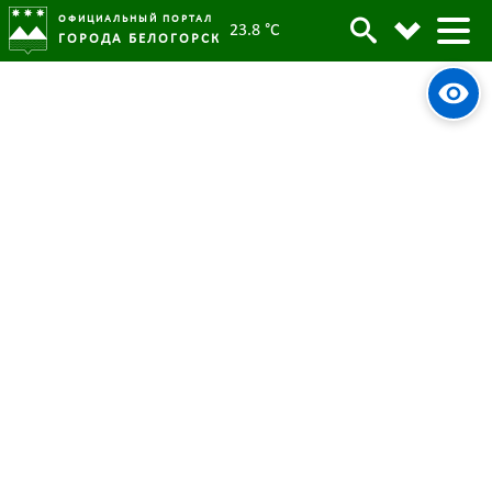
ОФИЦИАЛЬНЫЙ ПОРТАЛ
23.8 °C
ГОРОДА БЕЛОГОРСК
Школьники Белогорска взяли
Архив
кубок знатоков Амурской области
Родительская категория:
Новости
14 декабря 2023
Опубликовано:
3897
Просмотров:
#tag
Библиотека
Модельная библиотека
«Знатоки родного края»