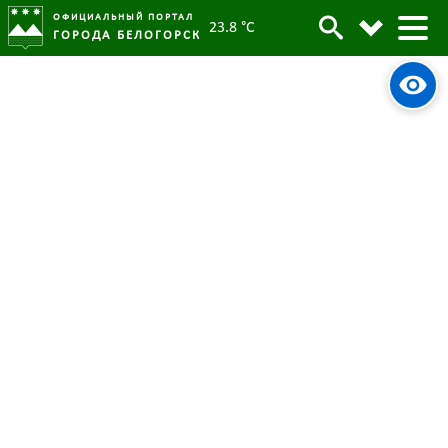
ОФИЦИАЛЬНЫЙ ПОРТАЛ
23.8 °C
ГОРОДА БЕЛОГОРСК
В День Конституции России
Архив
школьникам Белогорска вручили
паспорта
Родительская категория:
Новости
12 декабря 2023
Опубликовано:
3776
Просмотров:
#tag
Паспорт
День Конституции