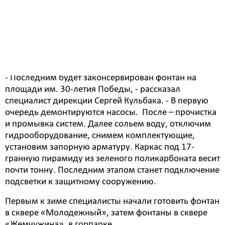
2 октября завершают свою работу гидротехнические
сооружения Белогорска. Сегодня законсервировали
фонтаны в парке «Амурсельмаш», скверах
«Жемчужина» и «Молодежный».
- Последним будет законсервирован фонтан на
площади им. 30-летия Победы, - рассказал
специалист дирекции Сергей Кульбака. - В первую
очередь демонтируются насосы. После – прочистка
и промывка систем. Далее сольем воду, отключим
гидрооборудование, снимем комплектующие,
установим запорную арматуру. Каркас под 17-
гранную пирамиду из зеленого поликарбоната весит
почти тонну. Последним этапом станет подключение
подсветки к защитному сооружению.
Первым к зиме специалисты начали готовить фонтан
в сквере «Молодежный», затем фонтаны в сквере
«Жемчужина», в горпарке.