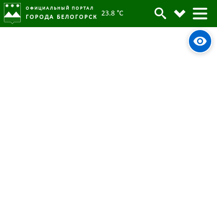
ОФИЦИАЛЬНЫЙ ПОРТАЛ
23.8 °C
ГОРОДА БЕЛОГОРСК
Фонтаны Белогорска готовят к
Архив
зиме
Родительская категория:
Новости
02 октября 2023
Опубликовано:
3713
Просмотров:
#tag
Консервация фонтанов