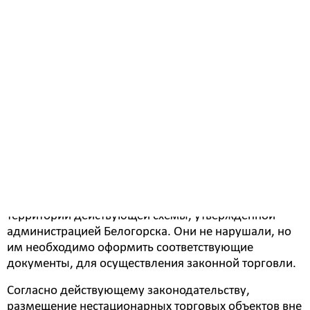
требования, чаще всего нет документов,
подтверждающих качество продукции. Весовое
оборудование не проверено. Продавцы не
зарегистрированы как индивидуальные
предприниматели. Поэтому в случае нарушения
потребительских прав покупателям некуда
обратиться с жалобой.
- В ходе рейда было проверено около десятка
точек нелегальной торговли, - отметила Юлия
Трошева. – Составлен один протокол. Еще один
протокол составили сотрудники полиции, потому
что у женщины не было с собой документов.
Несколько женщин занимались торговлей на
территории действующей схемы, утвержденной
администрацией Белогорска. Они не нарушали, но
им необходимо оформить соответствующие
документы, для осуществления законной торговли.
Согласно действующему законодательству,
размещение нестационарных торговых объектов вне