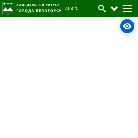
ОФИЦИАЛЬНЫЙ ПОРТАЛ
23.8 °C
ГОРОДА БЕЛОГОРСК
Административная комиссия
Архив
Белогорска провела рейды по
точкам нестационарной торговли
Родительская категория:
Новости
19 июля 2023
Опубликовано:
4934
Просмотров:
#tag
Рейд
Административная комиссия
Нелегальная торговля