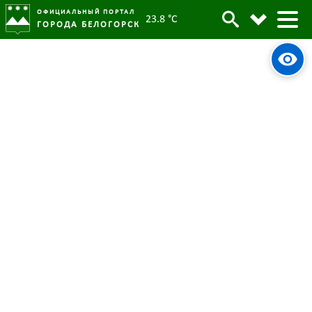
ОФИЦИАЛЬНЫЙ ПОРТАЛ
23.8 °C
ГОРОДА БЕЛОГОРСК
Родителям Белогорска
Архив
напоминают: пребывание детей у
Томи без взрослых запрещено
Родительская категория:
Новости
13 июня 2023
Опубликовано:
5144
Просмотров:
#tag
ГОиЧС
Купание
Безопасность