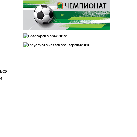
ься
и