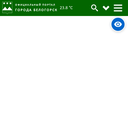
ОФИЦИАЛЬНЫЙ ПОРТАЛ
23.8 °C
ГОРОДА БЕЛОГОРСК
Более сотни жителей Белогорска
Архив
поучаствовали в субботнике в
парке им. Дзержинского
Родительская категория:
Новости
22 апреля 2023
Опубликовано:
5329
Просмотров:
#tag
Благоустройство
Парк Дзержинского
Субботник