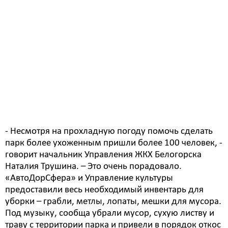
22 апреля в Белогорске состоялся субботник в парке
им. Дзержинского. Работники Управления культуры,
детского сада №9, Общественный совет, Союз
пенсионеров, волонтеры от РЖД, студенты АМФЦПК
и работники «АвтоДорСферы», жители микрорайона
Центральный и Транспортный убрали территорию от
сухой травы, веток и мусора, побелили бордюры.
- Несмотря на прохладную погоду помочь сделать
парк более ухоженным пришли более 100 человек, -
говорит начальник Управления ЖКХ Белогорска
Наталия Трушина. – Это очень порадовало.
«АвтоДорСфера» и Управление культуры
предоставили весь необходимый инвентарь для
уборки – грабли, метлы, лопаты, мешки для мусора.
Под музыку, сообща убрали мусор, сухую листву и
траву с территории парка и привели в порядок откос