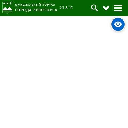
ОФИЦИАЛЬНЫЙ ПОРТАЛ
23.8 °C
ГОРОДА БЕЛОГОРСК
Жечь костры запрещено
Архив
Родительская категория:
Новости
16 марта 2023
Опубликовано:
4727
Просмотров:
#tag
Пожарная безопасность