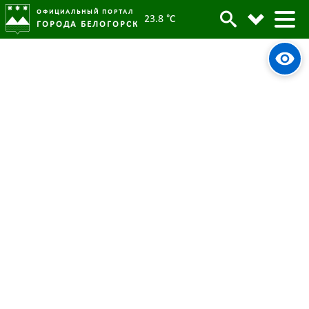
ОФИЦИАЛЬНЫЙ ПОРТАЛ
23.8 °C
ГОРОДА БЕЛОГОРСК
В Белогорске подвели итоги
Архив
акции «Безопасность детства»
Родительская категория:
Новости
15 марта 2023
Опубликовано:
5331
Просмотров:
#tag
Дети
Безопасность
Всероссийская акция
В Белогорске подведены итоги зимнего периода
Всероссийской акции «Безопасность детства» 2022-
2023. В комитете по образованию и делам
молодежи напомнили, что направлена она на
обеспечение безопасности детей и проводится с
участием уполномоченных по правам ребенка,
органов полиции, МЧС, местного самоуправления,
учреждений образования, культуры, социальной