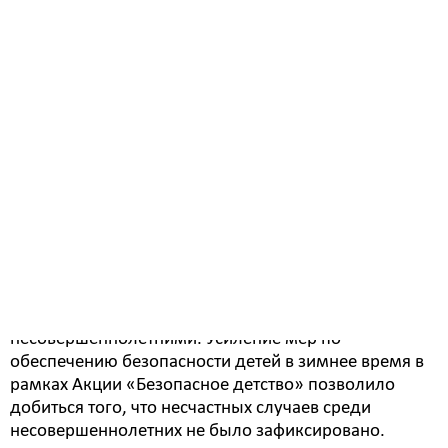
защиты, спорта, общественных организаций и
граждан.
— В период акции прошли рейдовые мероприятия с
целью обеспечения безопасности детей на дорогах,
покрытых льдом водоёмах, детских площадках и
зимних ледовых городках, на недопущение
нахождения подростков на объектах строек и в
заброшенных зданиях, усиление мер по
обеспечению пожарной безопасности, на
безопасность пребывания несовершеннолетних и
семей с детьми при нахождении в местах зимнего
отдыха, - рассказывает начальник отдела общего
образования Юлия Киреева. - Рейды направлены на
профилактику чрезвычайных происшествий с
несовершеннолетними. Усиление мер по
обеспечению безопасности детей в зимнее время в
рамках Акции «Безопасное детство» позволило
добиться того, что несчастных случаев среди
несовершеннолетних не было зафиксировано.