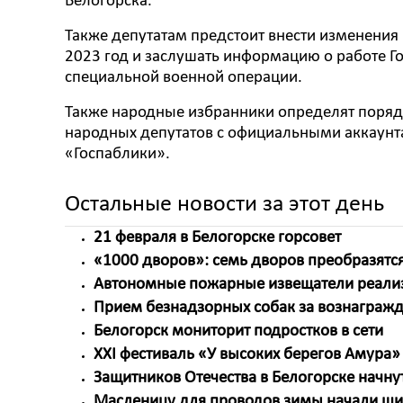
Белогорска.
Также депутатам предстоит внести изменени
2023 год и заслушать информацию о работе Г
специальной военной операции.
Также народные избранники определят порядо
народных депутатов с официальными аккаунт
«Госпаблики».
Остальные новости за этот день
21 февраля в Белогорске горсовет
«1000 дворов»: семь дворов преобразятся
Автономные пожарные извещатели реализу
Прием безнадзорных собак за вознагражд
Белогорск мониторит подростков в сети
ХХI фестиваль «У высоких берегов Амура»
Защитников Отечества в Белогорске начну
Масленицу для проводов зимы начали шит