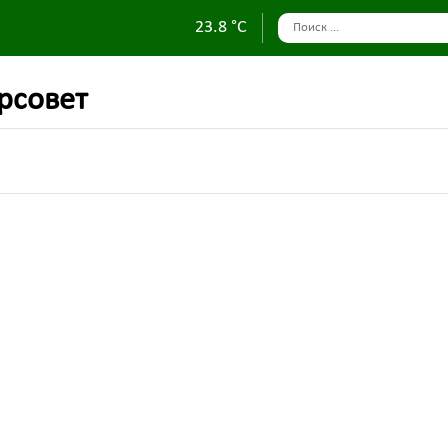
23.8 °C
орсовет