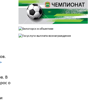
ов.
-
в. В
прос о
ки