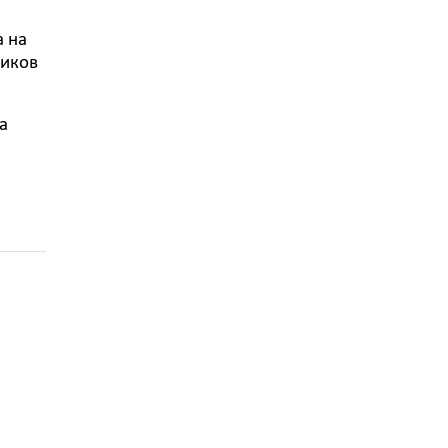
а на
ников
а