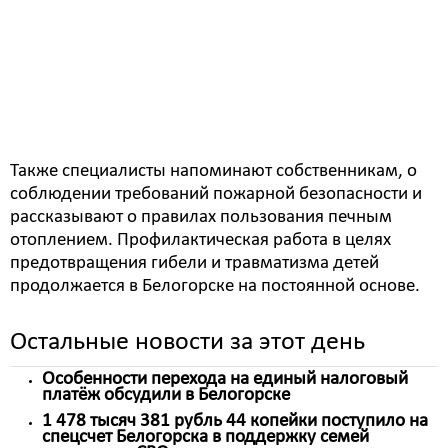
безопасности, такие, как отсутствие притопочных
листов перед печью, ненадлежащее состояние
электропроводки, неисправность или поломка
печей. В случае выявления нарушений
выписывается предписание, и установлен срок
исправления нарушений.
Также специалисты напоминают собственникам, о
соблюдении требований пожарной безопасности и
рассказывают о правилах пользования печным
отоплением. Профилактическая работа в целях
предотвращения гибели и травматизма детей
продолжается в Белогорске на постоянной основе.
Остальные новости за этот день
Особенности перехода на единый налоговый
платёж обсудили в Белогорске
1 478 тысяч 381 рубль 44 копейки поступило на
спецсчет Белогорска в поддержку семей