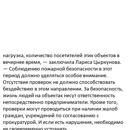
видов проверок который должен выявить
нарушение норм пожарной безопасности без
применения мер административного наказания и
побудить собственника устранить недостатки, что
поможет предотвратить возгорание на объектах.
— Приближаются новогодние праздники, и
соответственно, на объекты общепита возрастет
нагрузка, количество посетителей этих объектов в
вечернее время, — заключила Лариса Цыркунова.
— Соблюдению пожарной безопасности в этот
период должно уделяться особое внимание.
Отсутствие проверок не должно способствовать
бездействию в этом направлении. За безопасность,
жизнь людей на объектах несут ответственность
непосредственно предприниматели. Кроме того,
проверки могут проводиться при наличии жалоб
граждан, учреждений по согласованию с
прокуратурой. И если есть нарушения, необходимо
их своевременно устранить.