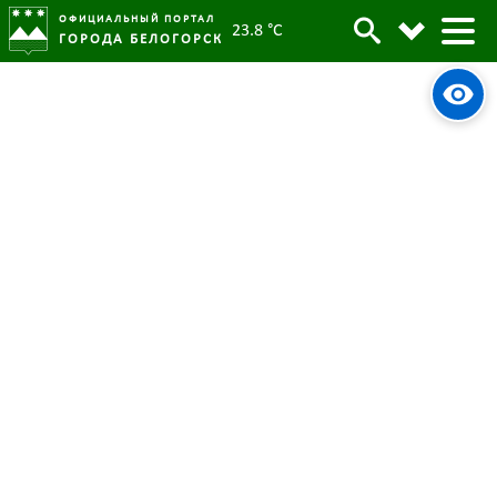
ОФИЦИАЛЬНЫЙ ПОРТАЛ
23.8 °C
ГОРОДА БЕЛОГОРСК
Обеспечение мер пожарной
Архив
безопасности на объектах
общепита обсудили в Белогорске
Родительская категория:
Новости
30 ноября 2022
Опубликовано:
5102
Просмотров:
#tag
Заседание
Профилактика
Пожарная безопасность