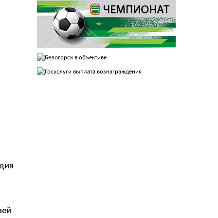
едия
зей