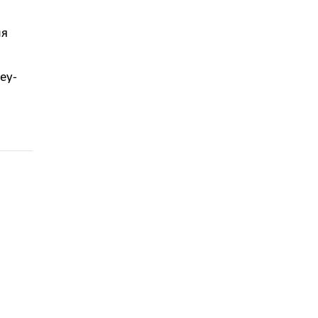
ля
ey-