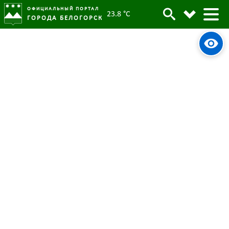
ОФИЦИАЛЬНЫЙ ПОРТАЛ
23.8 °C
ГОРОДА БЕЛОГОРСК
В Белогорск приедет поезд Деда
Архив
Мороза
Родительская категория:
Новости
09 ноября 2022
Опубликовано:
6045
Просмотров:
#tag
Новый Год
Дед Мороз
Поезд