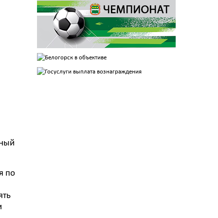
ьный
я по
ять
и