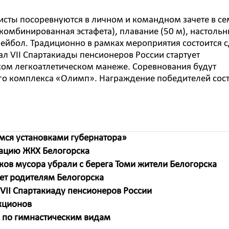
листы посоревнуются в личном и командном зачете в с
и комбинированная эстафета), плавание (50 м), настоль
олейбол. Традиционно в рамках мероприятия состоится 
ал VII Спартакиады пенсионеров России стартует
ом легкоатлетическом манеже. Соревнования будут
ного комплекса «Олимп». Награждение победителей сос
мся установками губернатора»
зацию ЖКХ Белогорска
ков мусора убрали с берега Томи жители Белогорска
ет родителям Белогорска
VII Спартакиаду пенсионеров России
акционов
 по гимнастическим видам