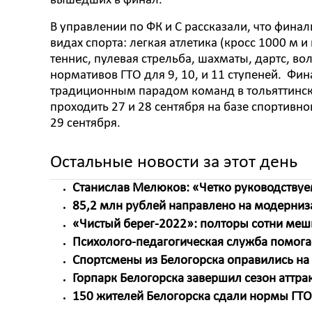
вышедших в финал.
В управлении по ФК и С рассказали, что фина
видах спорта: легкая атлетика (кросс 1000 м 
теннис, пулевая стрельба, шахматы, дартс, в
нормативов ГТО для 9, 10, и 11 ступеней. Фин
традиционным парадом команд в тольяттинск
проходить 27 и 28 сентября на базе спортив
29 сентября.
Остальные новости за этот день
Станислав Мелюков: «Четко руководствуе
85,2 млн рублей направлено на модерни
«Чистый берег-2022»: полторы сотни меш
Психолого-педагогическая служба помога
Спортсмены из Белогорска оправились на 
Горпарк Белогорска завершил сезон аттр
150 жителей Белогорска сдали нормы ГТО