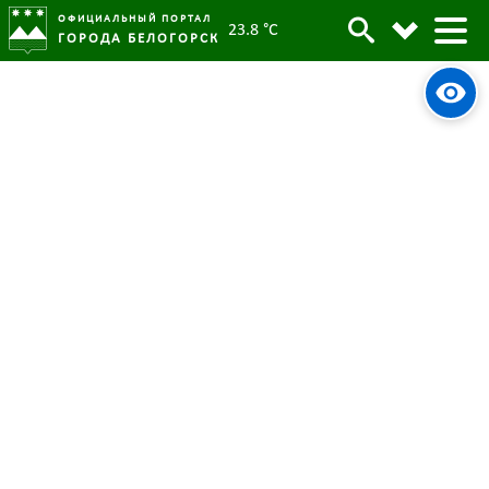
ОФИЦИАЛЬНЫЙ ПОРТАЛ
23.8 °C
ГОРОДА БЕЛОГОРСК
Земконтроль Белогорска
Архив
обследует площадки сбора ТКО
Родительская категория:
Новости
12 мая 2022
Опубликовано:
5558
Просмотров:
#tag
Контроль
Администрация города
ТКО