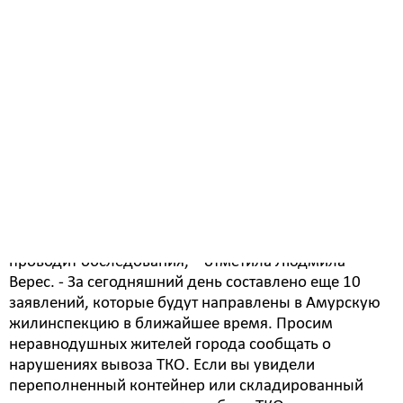
Соответственно, их сбор, транспортирование,
обработка, утилизация, обезвреживание и
захоронение обеспечиваются региональными
операторами в рамках установленного единого
тарифа. Помимо этого, также фиксируются и факты
несвоевременного вывоза мусора с переполненных
контейнеров.
Как рассказали в отделе земельного контроля, 26
заявлений о переполненных контейнерах уже
переданы в Амурскую жилищную инспекцию.
- Выездная комиссия на постоянной основе
проводит обследования, – отметила Людмила
Верес. - За сегодняшний день составлено еще 10
заявлений, которые будут направлены в Амурскую
жилинспекцию в ближайшее время. Просим
неравнодушных жителей города сообщать о
нарушениях вывоза ТКО. Если вы увидели
переполненный контейнер или складированный