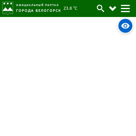
ОФИЦИАЛЬНЫЙ ПОРТАЛ
23.8 °C
ГОРОДА БЕЛОГОРСК
Елене Шуйской из Белогорска
Архив
присвоено звание «Заслуженный
работник культуры Амурской
области»
Родительская категория:
Новости
28 марта 2022
Опубликовано:
5958
Просмотров:
#tag
Культура
Таланты