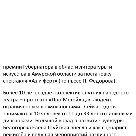
быть присвоено не более семи почетных званий.
Елене Шуйской закончила Хабаровский
государственный институт культуры. Вот уже более
20 лет руководит театральным коллективом,
является активным участником социально-
культурной жизни города и благотворительного
проекта «Твори добро».
Елена Александровна становилась номинантом
премии Губернатора в области литературы и
искусства в Амурской области за постановку
спектакля «Аз и ферт» (по пьесе П. Фёдорова).
Более 10 лет создает коллектив-спутник народного
театра – про-театр «Про’Метей» для людей с
ограниченным возможностями. Сейчас здесь
занимаются 10 человек от 11 до 33 лет со сложными
диагнозами. Большой вклад в развитие культуры
Белогорска Елена Шуйская внесла и как сценарист,
режиссёр и ведущая мероприятий различного