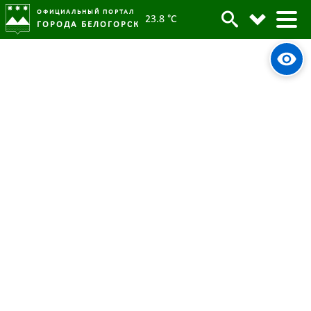
ОФИЦИАЛЬНЫЙ ПОРТАЛ
23.8 °C
ГОРОДА БЕЛОГОРСК
Более тысячи книг школьники
Архив
Белогорска подарили
библиотекам
Родительская категория:
Новости
17 февраля 2022
Опубликовано:
6236
Просмотров:
#tag
Акция