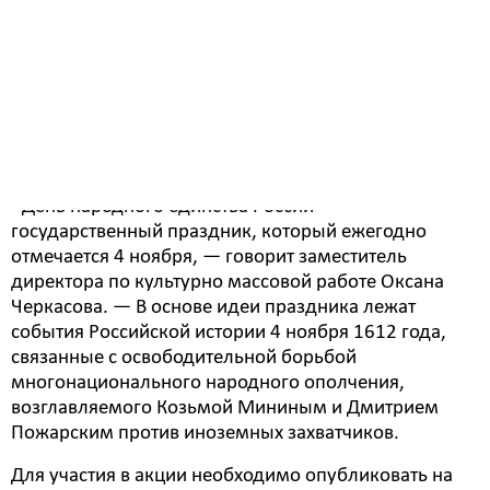
Городской парк культуры и отдыха приглашает
жителей Белогорска принять участие в интернет -
акции «В единстве сила», приуроченному ко Дню
народного единства.
- День народного единства России –
государственный праздник, который ежегодно
отмечается 4 ноября, ― говорит заместитель
директора по культурно массовой работе Оксана
Черкасова. ― В основе идеи праздника лежат
события Российской истории 4 ноября 1612 года,
связанные с освободительной борьбой
многонационального народного ополчения,
возглавляемого Козьмой Мининым и Дмитрием
Пожарским против иноземных захватчиков.
Для участия в акции необходимо опубликовать на