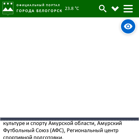
ОФИЦИАЛЬНЫЙ ПОРТАЛ
23.8 °C
ГОРОДА БЕЛОГОРСК
Меню раздела
Чемпионат Амурской области
18 мая 2026
Опубликовано:
1528
Просмотров:
Чемпионат Амурской области по футболу среди
мужских команд сезона 2026 года проводится под
эгидой губернатора Василия Орлова с 10 мая по 30
сентября.
Организаторы: министерство по физической
культуре и спорту Амурской области, Амурский
Футбольный Союз (АФС), Региональный центр
спортивной подготовки.